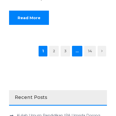
Read More
1
2
3
…
14
Recent Posts
Kuliah Umum Pendidikan IPA Umsida Dorong