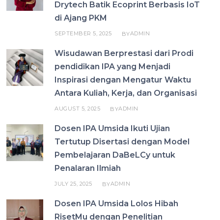
Drytech Batik Ecoprint Berbasis IoT
di Ajang PKM
SEPTEMBER 5, 2025
ADMIN
BY
Wisudawan Berprestasi dari Prodi
pendidikan IPA yang Menjadi
Inspirasi dengan Mengatur Waktu
Antara Kuliah, Kerja, dan Organisasi
AUGUST 5, 2025
ADMIN
BY
Dosen IPA Umsida Ikuti Ujian
Tertutup Disertasi dengan Model
Pembelajaran DaBeLCy untuk
Penalaran Ilmiah
JULY 25, 2025
ADMIN
BY
Dosen IPA Umsida Lolos Hibah
RisetMu dengan Penelitian