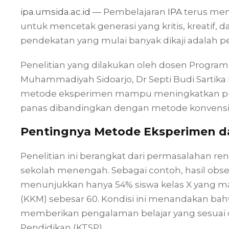
ipa.umsida.ac.id
— Pembelajaran
IPA
terus men
untuk mencetak generasi yang kritis, kreatif, 
pendekatan yang mulai banyak dikaji adalah
Penelitian yang dilakukan oleh dosen Program 
Muhammadiyah Sidoarjo, Dr Septi Budi Sart
metode eksperimen mampu meningkatkan prest
panas dibandingkan dengan metode konvensi
Pentingnya Metode Eksperimen d
Penelitian ini berangkat dari permasalahan ren
sekolah menengah. Sebagai contoh, hasil obse
menunjukkan hanya 54% siswa kelas X yang m
(KKM) sebesar 60. Kondisi ini menandakan ba
memberikan pengalaman belajar yang sesuai 
Pendidikan (KTSP).