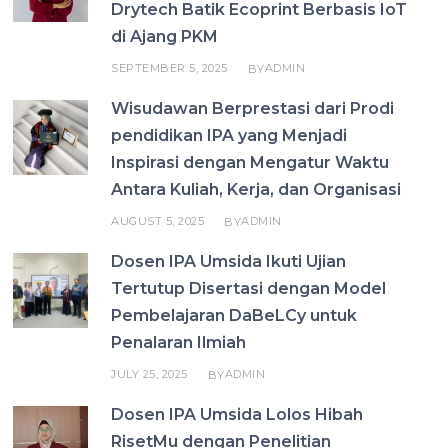
Drytech Batik Ecoprint Berbasis IoT
di Ajang PKM
SEPTEMBER 5, 2025
ADMIN
BY
Wisudawan Berprestasi dari Prodi
pendidikan IPA yang Menjadi
Inspirasi dengan Mengatur Waktu
Antara Kuliah, Kerja, dan Organisasi
AUGUST 5, 2025
ADMIN
BY
Dosen IPA Umsida Ikuti Ujian
Tertutup Disertasi dengan Model
Pembelajaran DaBeLCy untuk
Penalaran Ilmiah
JULY 25, 2025
ADMIN
BY
Dosen IPA Umsida Lolos Hibah
RisetMu dengan Penelitian